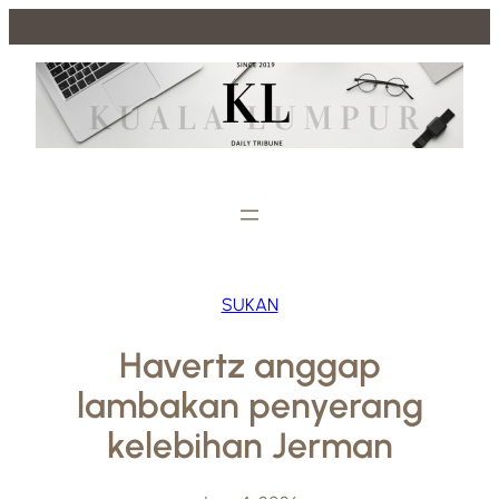
Skip
to
content
SUKAN
Havertz anggap
lambakan penyerang
kelebihan Jerman