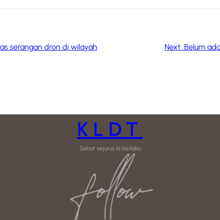
pas serangan dron di wilayah
Next:
Belum ad
KLDT
Sebar sejurus ia berlaku