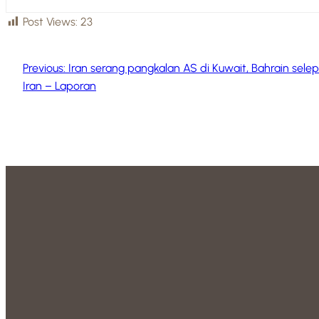
Post Views:
23
Previous:
Iran serang pangkalan AS di Kuwait, Bahrain sele
Iran – Laporan