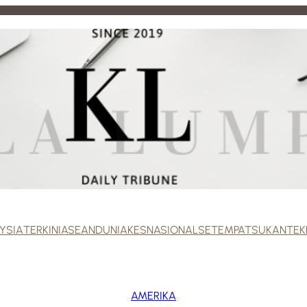
YSIA
TERKINI
ASEAN
DUNIA
KES
NASIONAL
SETEMPAT
SUKAN
TEK
AMERIKA