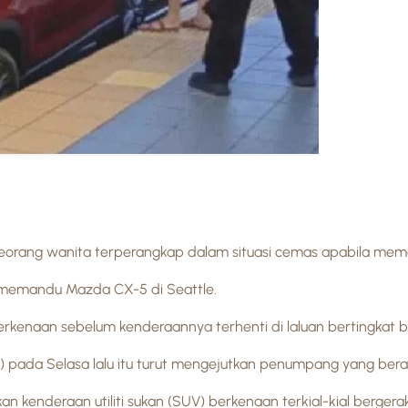
eorang wanita terperangkap dalam situasi cemas apabila meman
 memandu Mazda CX-5 di Seattle.
rkenaan sebelum kenderaannya terhenti di laluan bertingkat 
 pada Selasa lalu itu turut mengejutkan penumpang yang berad
n kenderaan utiliti sukan (SUV) berkenaan terkial-kial berger